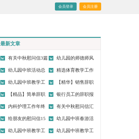
会员登录
会员注册
最新文章
有关中秋慰问信3篇
幼儿园的师德师风
幼儿园中班活动总
自查报告4篇
精选体育教学工作
结
幼儿园中班教学工
总结范文锦集九篇
【精华】销售辞职
作总结
【精品】简单辞职
报告范文集合五篇
银行员工的辞职报
报告集锦九篇
内科护理工作年终
告
有关中秋慰问信汇
总结
给朋友的慰问信15
编六篇
幼儿园中班春游活
篇
幼儿园中班教学工
动总结
幼儿园中班教学工