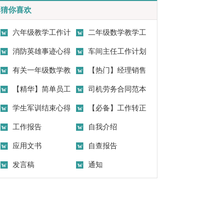
猜你喜欢
六年级教学工作计
二年级数学教学工
划
消防英雄事迹心得
作总结集合15篇
车间主任工作计划
体会与观后感
有关一年级数学教
模板合集5篇
【热门】经理销售
学计划4篇
【精华】简单员工
工作计划合集七篇
司机劳务合同范本
转正申请书4篇
学生军训结束心得
【必备】工作转正
体会
工作报告
申请书范文集锦十篇
自我介绍
应用文书
自查报告
发言稿
通知