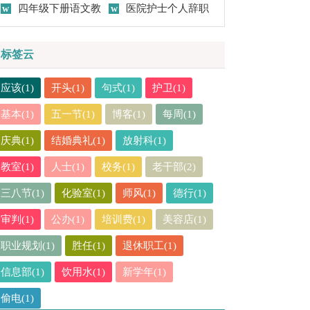
作总结(15篇)
四年级下册语文教
作总结15篇
医院护士个人辞职
学工作总结
报告
标签云
应该(1)
开头(1)
句式(1)
护卫(1)
基本(1)
五一节(1)
博客(1)
每周(1)
庆典(1)
结婚典礼(1)
放射科(1)
教室(1)
人士(1)
校务(1)
老干部(2)
三八节(1)
化验室(1)
师风(1)
德行(1)
审判(1)
公办(1)
培训费(1)
美容店(1)
职业规划(1)
胜任(1)
退休职工(1)
信息部(1)
饮用水(1)
新学年(1)
偷电(1)