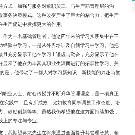
通方式，加强与服务对象职员工、与生产部管理层的沟
政事务决策模式。这种改变产生了巨大的粘合力，把生产
在生产促进中发挥更大的作用。
。作为一名基础管理者，他这四年来的学习实践集中在三
功经验中学习，一是从外界培训及自我学习中学习。他把
接且充分显示了他在学习上谦虚与勤奋，充分显示了他在
分显示了他在为丰富其职业生涯而进行的拓展性学习、关
贵的是，他带动了一群人对学习新知识、新技能的兴趣与尝
的职业人士。耐心传授并不断升华管理理念，是一项真正
经在实践中，且有所成效，比如教育同事调整工作态度、培
力、鼓励创新等等。虽然我仍希望他在这方面持续加强，
践上的专注与专业。
友，我期望蒋龙先生在将来通过全面提升其管理智慧、领