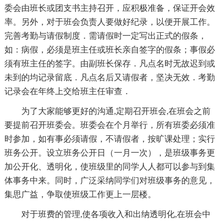
委会由班长或团支书主持召开，应积极准备，保证开会效
率。另外，对于班会负责人要做好纪录，以便开展工作。
完善考勤与请假制度．需请假时一定写出正式的假条，
如：病假，必须是班主任或班长亲自签字的假条；事假必
须有班主任的签字。由副班长保存．凡点名时无故迟到或
未到的均记录留底．凡点名后又请假者，坚决无效．考勤
记录会在年终上交给班主任审查．
为了大家能够更好的沟通,定期召开班会,在班会之前
要提前召开班委会。班委会在个月举行，所有班委必须准
时参加，如有事必须请假，不请假者，按旷课处理；实行
班务公开。设立班务公开日（一月一次），是班级事务更
加公开化、透明化，使班级里的同学人人都可以参与到集
体事务中来。同时，广泛采纳同学们对班级事务的意见，
集思广益，争取使班级工作更上一层楼。
对于班费的管理,使各项收入和出纳透明化,在班会中