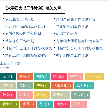
【大学团支书工作计划】相关文章：
保安主管工作计划
房地产销售工作计划15篇
幼儿园小班的月工作计划
年终财务部工作计划
4s店销售经理工作计划
幼师工作计划
单位保密工作计划
九年级上册道德与法治教学工
【精华】主任工作计划模板集
作计划
【精华】公司工作计划模板集
合五篇
精选工作计划模板集锦4篇
合9篇
村计划生育工作计划
主管工作计划
标签云
应该(1)
开头(1)
句式(1)
护卫(1)
基本(1)
五一节(1)
博客(1)
每周(1)
庆典(1)
结婚典礼(1)
放射科(1)
教室(1)
人士(1)
校务(1)
老干部(2)
三八节(1)
化验室(1)
师风(1)
德行(1)
审判(1)
公办(1)