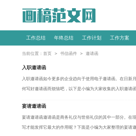
工作总结
年终总结
工作计划
工作方案
>
>
当前位置：
首页
书信函件
邀请函
入职邀请函
入职邀请函如今更多的企业趋向于使用电子邀请函。在日新
何写好邀请函而烦恼吧，以下是小编为大家收集的入职邀请函.
宴请邀请函
宴请邀请函邀请函是商务礼仪与世俗礼仪的其中一部分。在
写才能发挥它最大的作用呢？下面是小编为大家整理的宴请邀.