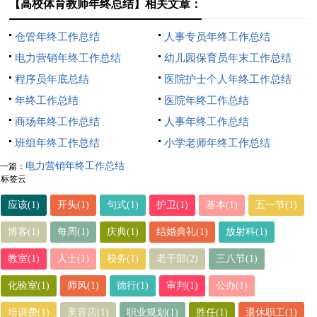
【高校体育教师年终总结】相关文章：
仓管年终工作总结
人事专员年终工作总结
电力营销年终工作总结
幼儿园保育员年末工作总结
程序员年底总结
医院护士个人年终工作总结
年终工作总结
医院年终工作总结
商场年终工作总结
人事年终工作总结
班组年终工作总结
小学老师年终工作总结
电力营销年终工作总结
一篇：
标签云
应该(1)
开头(1)
句式(1)
护卫(1)
基本(1)
五一节(1)
博客(1)
每周(1)
庆典(1)
结婚典礼(1)
放射科(1)
教室(1)
人士(1)
校务(1)
老干部(2)
三八节(1)
化验室(1)
师风(1)
德行(1)
审判(1)
公办(1)
培训费(1)
美容店(1)
职业规划(1)
胜任(1)
退休职工(1)